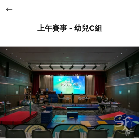
上午賽事 - 幼兒C組