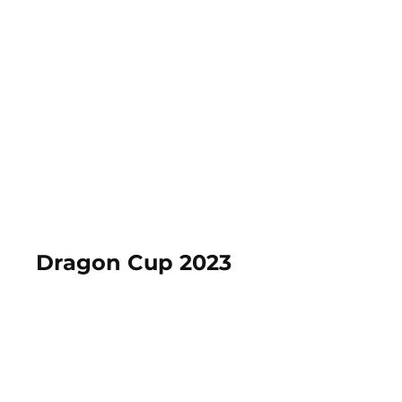
龍騰體操發展協會 | 星輝體藝
Dragon Cup 2023